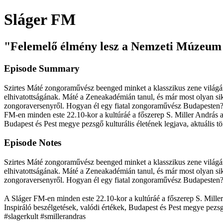
Sláger FM
"Felemelő élmény lesz a Nemzeti Múzeum D
Episode Summary
Szirtes Máté zongoraművész beenged minket a klasszikus zene világá
elhivatottságának. Máté a Zeneakadémián tanul, és már most olyan si
zongoraversenyről. Hogyan él egy fiatal zongoraművész Budapesten? Mi
FM-en minden este 22.10-kor a kultúráé a főszerep S. Miller András az
Budapest és Pest megye pezsgő kulturális életének legjava, aktuális 
Episode Notes
Szirtes Máté zongoraművész beenged minket a klasszikus zene világá
elhivatottságának. Máté a Zeneakadémián tanul, és már most olyan si
zongoraversenyről. Hogyan él egy fiatal zongoraművész Budapesten? Mi
A Sláger FM-en minden este 22.10-kor a kultúráé a főszerep S. Miller 
Inspiráló beszélgetések, valódi értékek, Budapest és Pest megye pezs
#slagerkult #smillerandras