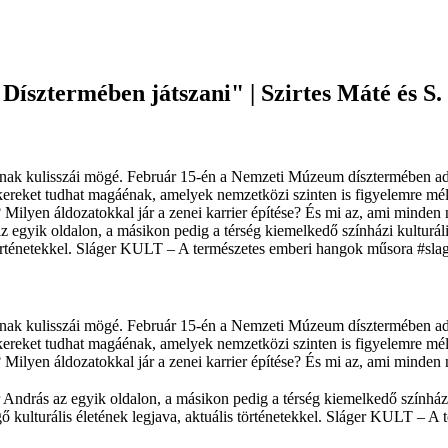
ísztermében játszani" | Szirtes Máté és S
nak kulisszái mögé. Február 15-én a Nemzeti Múzeum dísztermében ad 
kereket tudhat magáénak, amelyek nemzetközi szinten is figyelemre mél
lyen áldozatokkal jár a zenei karrier építése? És mi az, ami minden na
 egyik oldalon, a másikon pedig a térség kiemelkedő színházi kulturális
történetekkel. Sláger KULT – A természetes emberi hangok műsora #slag
nak kulisszái mögé. Február 15-én a Nemzeti Múzeum dísztermében ad 
kereket tudhat magáénak, amelyek nemzetközi szinten is figyelemre mél
lyen áldozatokkal jár a zenei karrier építése? És mi az, ami minden na
András az egyik oldalon, a másikon pedig a térség kiemelkedő színházi 
gő kulturális életének legjava, aktuális történetekkel. Sláger KULT – 