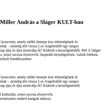
. Miller András a Sláger KULT-ban
koncertet, amely méltó ünnepe lesz tehetségének és
tóak – nemrég tért vissza Los Angelesből egy rangos
p újra és újra motiválja őt? Kiderül a beszélgetésből. ### A Sláger
, zenei szcena résztvevői. Inspiráló beszélgetések, valódi értékek,
erkult #smillerandras
koncertet, amely méltó ünnepe lesz tehetségének és
tóak – nemrég tért vissza Los Angelesből egy rangos
p újra és újra motiválja őt? Kiderül a beszélgetésből.
kulturális, zenei szcena résztvevői.
A természetes emberi hangok műsora